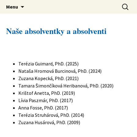
verejná výskumná inštitúcia
Preskočiť
Ústav svetovej literatúry SAV
Hľadať:
Menu
na
obsah
Naše absolventky a absolventi
Terézia Guimard, PhD. (2025)
Nataša Hromová Burcinová, PhD. (2024)
Zuzana Kopecká, PhD. (2021)
Tamara Šimončíková Heribanová, PhD. (2020)
Krištof Anetta, PhD. (2019)
Lívia Paszmár, PhD. (2017)
Anna Fosse, PhD. (2017)
Terézia Struhárová, PhD. (2014)
Zuzana Husárová, PhD. (2009)