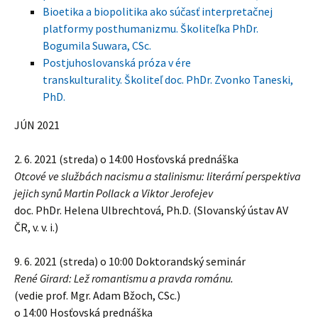
Bioetika a biopolitika ako súčasť interpretačnej
platformy posthumanizmu. Školiteľka PhDr.
Bogumila Suwara, CSc.
Postjuhoslovanská próza v ére
transkulturality. Školiteľ doc. PhDr. Zvonko Taneski,
PhD.
JÚN 2021
2. 6. 2021 (streda) o 14:00 Hosťovská prednáška
Otcové ve službách nacismu a stalinismu: literární perspektiva
jejich synů Martin Pollack a Viktor Jerofejev
doc. PhDr. Helena Ulbrechtová, Ph.D. (Slovanský ústav AV
ČR, v. v. i.)
9. 6. 2021 (streda) o 10:00 Doktorandský seminár
René Girard: Lež romantismu a pravda románu.
(vedie prof. Mgr. Adam Bžoch, CSc.)
o 14:00 Hosťovská prednáška