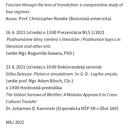
Fascism through the lens of translation:
a comparative study of
four regimes
Assoc. Prof. Christopher Rundle (Bolonská univerzita)
16. 6. 2021 (streda) o 13:00 Prezentácia WLS 1/2021
Posthumánne témy (nielen) v literatúre /
Posthuman topics in
literature and other arts
(vedie Mgr. Bogumiła Suwara, PhD.)
23. 6. 2021 (streda) o 10:00 Doktorandský seminár
Gilles Deleuze: Platon a simulakrum. In: G. D.: Logika smyslu
.
(vedie prof. Mgr. Adam Bžoch, CSc.)
o 14:00 Hosťovská prednáška
The Global Sorrows of Werther: A Modular Approach to Cross-
Cultural Transfer
Dr. Johannes D. Kaminski (štipendista NŠP SR v ÚSvL SAV)
MÁJ 2021