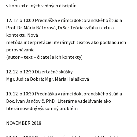
v kontexte iných vedných disciplín
12. 12. o 10:00 Prednáška v rámci doktorandského štúdia
Prof. Dr. Mária Bátorová, DrSc.: Teória vzťahu textu a
kontextu. Nová
metóda interpretácie literárnych textov ako podkladu ich
porovnávania
(autor – text – čitateľ a ich kontexty)
12. 12. o 12:30 Dizertačné skúšky
Mgr. Judita Dobrá; Mgr. Mária Halašková
19. 12. o 10:30 Prednáška v rámci doktorandského štúdia
Doc. Ivan Jančovič, PhD.: Literárne vzdelávanie ako
literárnovedný výskumný problém
NOVEMBER 2018