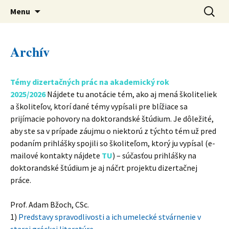
verejná výskumná inštitúcia
Preskočiť
Ústav svetovej literatúry SAV
Hľadať:
Menu
na
obsah
Archív
Témy dizertačných prác na akademický rok
2025
/2026
Nájdete tu anotácie tém, ako aj mená školiteliek
a školiteľov, ktorí dané témy vypísali pre blížiace sa
prijímacie pohovory na doktorandské štúdium. Je dôležité,
aby ste sa v prípade záujmu o niektorú z týchto tém už pred
podaním prihlášky spojili so školiteľom, ktorý ju vypísal (e-
mailové kontakty nájdete
TU
) – súčasťou prihlášky na
doktorandské štúdium je aj náčrt projektu dizertačnej
práce.
Prof. Adam Bžoch, CSc.
1)
Predstavy spravodlivosti a ich umelecké stvárnenie v