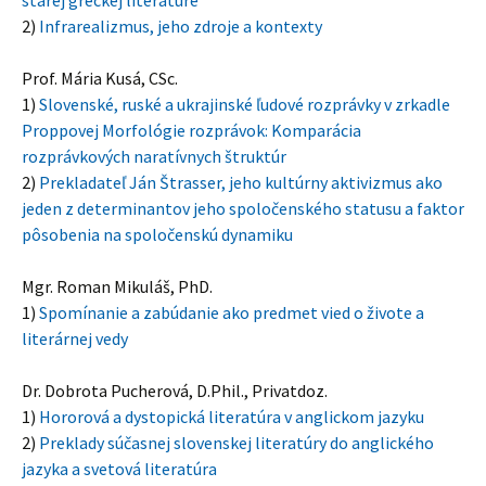
starej gréckej literatúre
2)
Infrarealizmus, jeho zdroje a kontexty
Prof. Mária Kusá, CSc.
1)
Slovenské, ruské a ukrajinské ľudové rozprávky v zrkadle
Proppovej Morfológie rozprávok: Komparácia
rozprávkových naratívnych štruktúr
2)
Prekladateľ Ján Štrasser, jeho kultúrny aktivizmus ako
jeden z determinantov jeho spoločenského statusu a faktor
pôsobenia na spoločenskú dynamiku
Mgr. Roman Mikuláš, PhD.
1)
Spomínanie a zabúdanie ako predmet vied o živote a
literárnej vedy
Dr. Dobrota Pucherová, D.Phil., Privatdoz.
1)
Hororová a dystopická literatúra v anglickom jazyku
2)
Preklady súčasnej slovenskej literatúry do anglického
jazyka a svetová literatúra