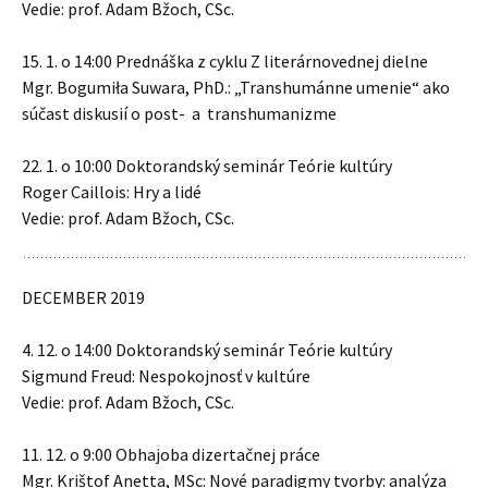
Vedie: prof. Adam Bžoch, CSc.
15. 1. o 14:00 Prednáška z cyklu Z literárnovednej dielne
Mgr. Bogumiła Suwara, PhD.: „Transhumánne umenie“ ako
súčast diskusií o post- a transhumanizme
22. 1. o 10:00 Doktorandský seminár Teórie kultúry
Roger Caillois: Hry a lidé
Vedie: prof. Adam Bžoch, CSc.
DECEMBER 2019
4. 12. o 14:00 Doktorandský seminár Teórie kultúry
Sigmund Freud: Nespokojnosť v kultúre
Vedie: prof. Adam Bžoch, CSc.
11. 12. o 9:00 Obhajoba dizertačnej práce
Mgr. Krištof Anetta, MSc: Nové paradigmy tvorby: analýza