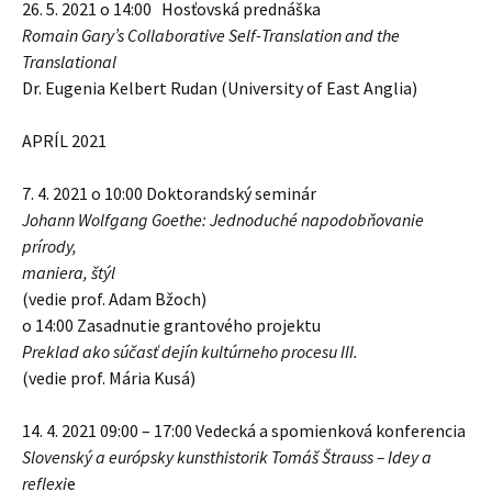
26. 5. 2021 o 14:00 Hosťovská prednáška
Romain Gary’s Collaborative Self-Translation and the
Translational
Dr. Eugenia Kelbert Rudan (University of East Anglia)
APRÍL 2021
7. 4. 2021 o 10:00 Doktorandský seminár
Johann Wolfgang Goethe:
Jednoduché napodobňovanie
prírody,
maniera, štýl
(vedie prof. Adam Bžoch)
o 14:00 Zasadnutie grantového projektu
Preklad ako súčasť dejín kultúrneho procesu III.
(vedie prof. Mária Kusá)
14. 4. 2021 09:00 – 17:00 Vedecká a spomienková konferencia
Slovenský a európsky kunsthistorik Tomáš Štrauss – Idey a
reflexi
e