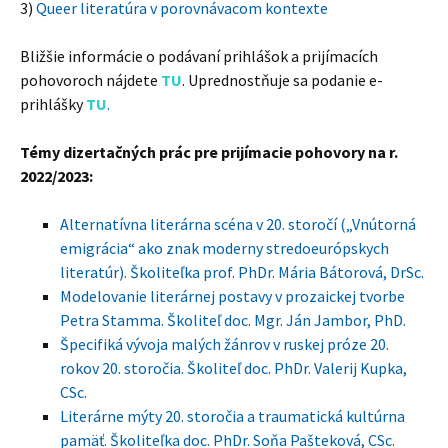
3)
Queer literatúra v porovnávacom kontexte
Bližšie informácie o podávaní prihlášok a prijímacích
pohovoroch nájdete
TU
. Uprednostňuje sa podanie e-
prihlášky
TU
.
Témy dizertačných prác pre prijímacie pohovory na r.
2022/2023:
Alternatívna literárna scéna v 20. storočí („Vnútorná
emigrácia“ ako znak moderny stredoeurópskych
literatúr). Školiteľka prof. PhDr. Mária Bátorová, DrSc.
Modelovanie literárnej postavy v prozaickej tvorbe
Petra Stamma. Školiteľ doc. Mgr. Ján Jambor, PhD.
Špecifiká vývoja malých žánrov v ruskej próze 20.
rokov 20. storočia. Školiteľ doc. PhDr. Valerij Kupka,
CSc.
Literárne mýty 20. storočia a traumatická kultúrna
pamäť. Školiteľka doc. PhDr. Soňa Pašteková, CSc.