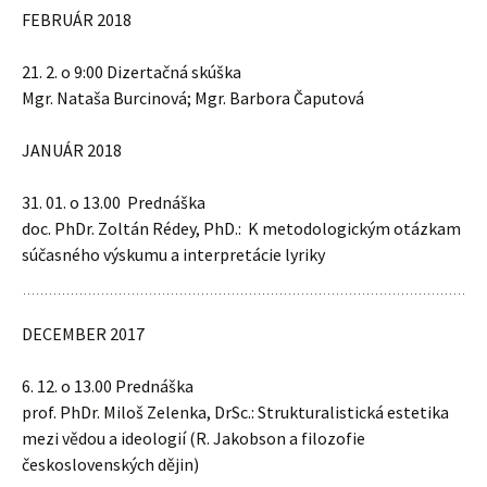
FEBRUÁR 2018
21. 2. o 9:00 Dizertačná skúška
Mgr. Nataša Burcinová; Mgr. Barbora Čaputová
JANUÁR 2018
31. 01. o 13.00 Prednáška
doc. PhDr. Zoltán Rédey, PhD.: K metodologickým otázkam
súčasného výskumu a interpretácie lyriky
DECEMBER 2017
6. 12. o 13.00 Prednáška
prof. PhDr. Miloš
Zelenka
, DrSc.: Strukturalistická estetika
mezi vědou a ideologií (R. Jakobson a filozofie
československých dějin)