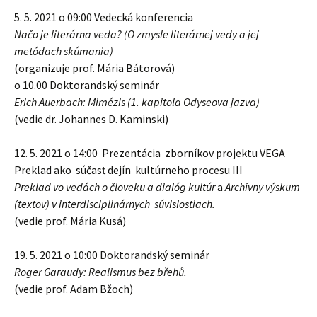
5. 5. 2021 o 09:00 Vedecká konferencia
Načo je literárna veda? (O zmysle literárnej vedy a jej
metódach skúmania)
(organizuje prof. Mária Bátorová)
o 10.00
Doktorandský seminár
Erich Auerbach: Mimézis (1. kapitola Odyseova jazva)
(vedie dr. Johannes D. Kaminski)
12. 5. 2021 o 14:00 Prezentácia zborníkov projektu VEGA
Preklad ako súčasť dejín kultúrneho procesu III
Preklad vo vedách o človeku a dialóg kultúr
a
Archívny výskum
(textov) v interdisciplinárnych súvislostiach.
(vedie prof. Mária Kusá)
19. 5. 2021 o 10:00 Doktorandský seminár
Roger Garaudy: Realismus bez břehů.
(vedie prof. Adam Bžoch)