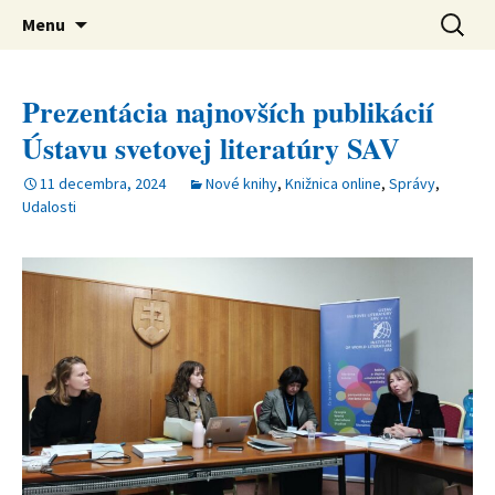
verejná výskumná inštitúcia
Preskočiť
Ústav svetovej literatúry SAV
Hľadať:
Menu
na
obsah
Prezentácia najnovších publikácií
Ústavu svetovej literatúry SAV
11 decembra, 2024
Nové knihy
,
Knižnica online
,
Správy
,
Udalosti