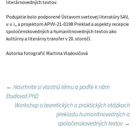
literárnovedných textov.
Podujatie bolo podporené Ústavom svetovej literatúry SAV,
v. v. i., a projektom APVV-21-0198 Preklad a aspekty recepcie
spoločenskovedných a humanitnovedných textov ako
kultúrny a literárny transfer v 20. storočí.
Autorka fotografií: Martina Vladovičová
Navigácia
←
Navrhnite si vlastnú tému a poďte k nám
študovať PhD
článkami
Workshop o teoretických a praktických otázkach
prekladu humanitnovedných a
spoločenskovedných textov
→