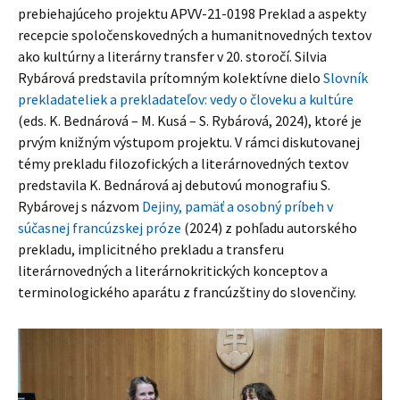
prebiehajúceho projektu APVV-21-0198 Preklad a aspekty
recepcie spoločenskovedných a humanitnovedných textov
ako kultúrny a literárny transfer v 20. storočí. Silvia
Rybárová predstavila prítomným kolektívne dielo
Slovník
prekladateliek a prekladateľov: vedy o človeku a kultúre
(eds. K. Bednárová – M. Kusá – S. Rybárová, 2024), ktoré je
prvým knižným výstupom projektu. V rámci diskutovanej
témy prekladu filozofických a literárnovedných textov
predstavila K. Bednárová aj debutovú monografiu S.
Rybárovej s názvom
Dejiny, pamäť a osobný príbeh v
súčasnej francúzskej próze
(2024) z pohľadu autorského
prekladu, implicitného prekladu a transferu
literárnovedných a literárnokritických konceptov a
terminologického aparátu z francúzštiny do slovenčiny.