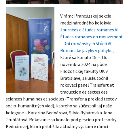
V rámci francúzskej sekcie
medzinárodného kolokvia
Journées d’études romanes VI.
Études romanes en mouvement
– Dni románskych štúdií VI.
Románske jazyky v pohybe
,
ktoré sa konalo 15. – 16.
novembra 2024 na pôde
Filozofickej fakulty UK v
Bratislave, sa uskutočnil
rokovací panel Transfert et
traduction de textes des
sciences humaines et sociales (Transfer a preklad textov
socio-humanitných vied), ktorého sa zúčastnili aj naše
kolegyne – Katarína Bednárová, Silvia Rybárová a Jana
Truhlářová. Rokovanie sa konalo pod gesciou profesorky
Bednárovej, ktorá priblížila aktuálny výskum v rámci