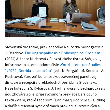
Slovenská filozofka, prekladateľka a autorka monografie o
J. Derridovi
The Ungraspable as a Philosophical Problem
(2024) Alžbeta Kuchtová z Filozofického ústavu SAV, v. v. i.,
informovala o tematickom čísle
World Literature Studies
1/2024 „Derrida a literatúra“
(eds. M. Forgáč – M. Kendra – A.
Kuchtová). Zároveň bola hostkou záverečnej panelovej
diskusie o recepcii a prekladoch J. Derridu na Slovensku.
Naše kolegyne S. Rybárová, J. Truhlářová a K. Bednárová sa s
ňou zhovárali o jej pripravovanom preklade Derridovho
textu Zviera, ktoré teda som (L’animal qui donc je suis, 2006)
a ďalších relevantných otázkach prekladu filozofických a