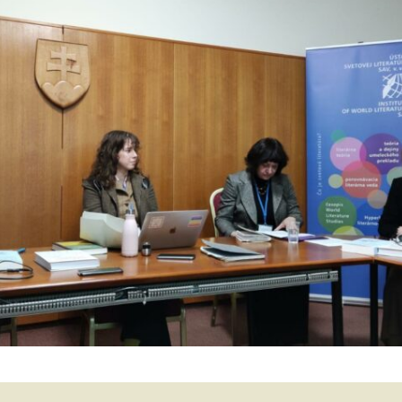
Naše absolventky a
absolventi
Archív