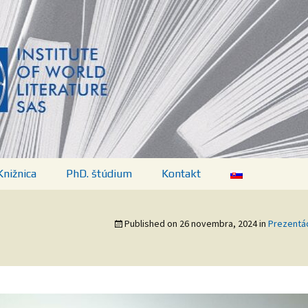
vej literatúry SA
Knižnica
PhD. štúdium
Kontakt
Predpisy
Published on
26 novembra, 2024
in
Prezentác
ií
Aktuálny program
Témy, doktorandky a
doktorandi