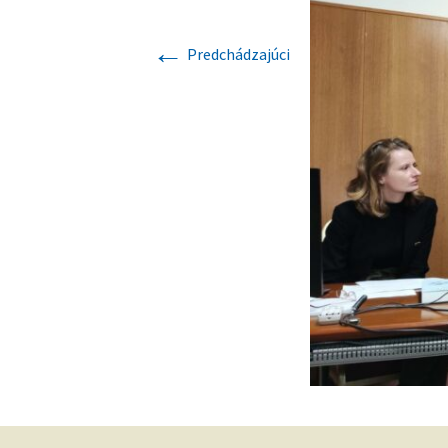
Dokumenty
←
História
Predchádzajúci