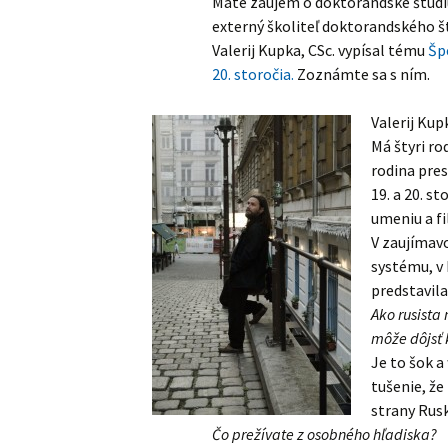
Máte záujem o doktorandské štúdium
Dokumenty
externý školiteľ doktorandského št
Valerij Kupka, CSc. vypísal tému
Šp
História
20. storočia.
Zoznámte sa s ním.
Vale
rij Kup
Má štyri ro
rodina pres
19. a 20. s
umeniu a fi
V zaujímav
systému, v
predstavila
Ako rusista
môže dôjsť k
Je to šok a
tušenie, ž
strany Rusk
Čo prežívate z osobného hľadiska?