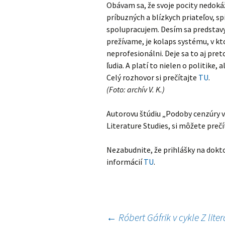
Obávam sa, že svoje pocity nedok
príbuzných a blízkych priateľov, s
spolupracujem. Desím sa predstavy,
prežívame, je kolaps systému, v k
neprofesionálni. Deje sa to aj pre
ľudia. A platí to nielen o politike,
Celý rozhovor si prečítajte
TU
.
(Foto: archív V. K.)
Autorovu štúdiu „Podoby cenzúry v 
Literature Studies, si môžete preč
Nezabudnite, že prihlášky na dokto
informácií
TU
.
←
Róbert Gáfrik v cykle Z lit