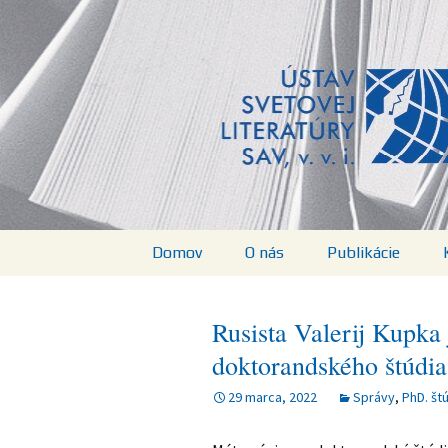
verejná výskumná inštitúcia
Preskočiť
na
Ústav sveto
obsah
Domov
O nás
Publikácie
Štruktúra
Knihy
Rusista Valerij Kupka
Pracovníčky a
Zoznam publikác
doktorandského štúdia
pracovníci
ÚSvL SAV, v. v. i.
29 marca, 2022
Správy
,
PhD. št
Projekty
World Literature
Studies