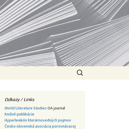
V
Hľadať:
Odkazy / Links
World Literature Studies
OA journal
Knižné publikácie
Hyperlexikón literárnovedných pojmov
Česko-slovenská asociácia porovnávacej