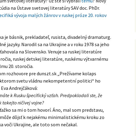
 svetovej literatúry? Už ste si vybrali
tému
? Nový
Naše absolventky a
absolventi
údia na Ústave svetovej literatúry SAV doc. PhDr.
ecifiká vývoja malých žánrov v ruskej próze 20. rokov
Archív
ka je básnik, prekladateľ, rusista, divadelný dramaturg.
dné jazyky. Narodil sa na Ukrajine a v roku 1978 sa jeho
ťahovala na Slovensko. Venuje sa ruskej literatúre
toročia, ruskej detskej literatúre, ruskému výtvarnému
lmu 20. storočia.
om rozhovore pre dunszt.sk „Prežívame kolaps
 ktorom svetu vládnu nekompetentní politici“ ho
 Eva Andrejčáková:
 máte k Rusku špecifický vzťah. Predpokladali ste, že
 takejto ničivej vojne?
 ťažko sa mi o tom hovorí. Áno, mal som predstavu,
e môže dôjsť k nejakému minimalistickému kroku zo
a voči Ukrajine, ale toto som nečakal.