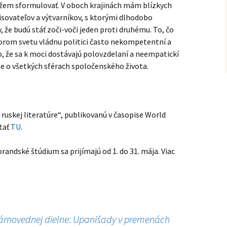
ážem sformulovať. V oboch krajinách mám blízkych
pisovateľov a výtvarníkov, s ktorými dlhodobo
 že budú stáť zoči-voči jeden proti druhému. To, čo
torom svetu vládnu politici často nekompetentní a
to, že sa k moci dostávajú polovzdelaní a neempatickí
 ale o všetkých sférach spoločenského života.
ruskej literatúre“, publikovanú v časopise World
ítať
TU
.
randské štúdium sa prijímajú od 1. do 31. mája. Viac
erárnovednej dielne: Upanišady v premenách