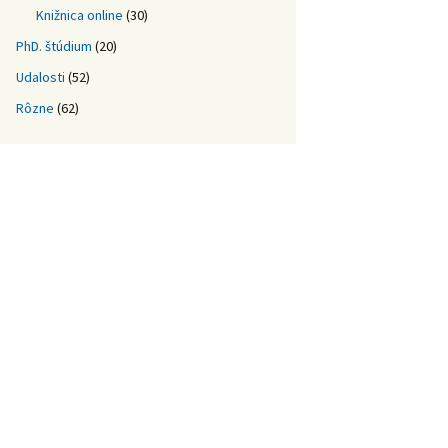
Knižnica online
(30)
PhD. štúdium
(20)
Udalosti
(52)
Rôzne
(62)