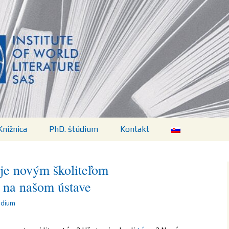
vej literatúry SA
Knižnica
PhD. štúdium
Kontakt
Predpisy
 je novým školiteľom
ií
Aktuálny program
 na našom ústave
Témy, doktorandky a
údium
doktorandi