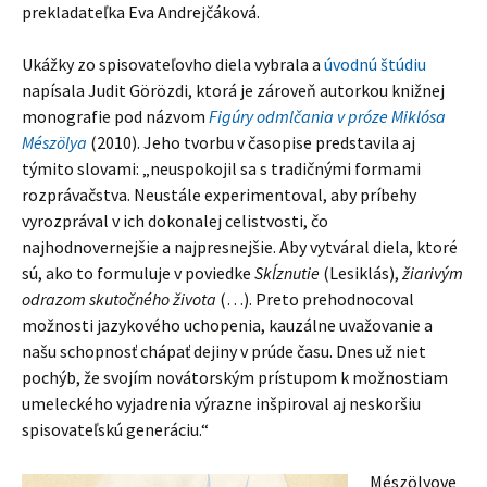
prekladateľka Eva Andrejčáková.
Ukážky zo spisovateľovho diela vybrala a
úvodnú štúdiu
napísala Judit Görözdi, ktorá je zároveň autorkou knižnej
monografie pod názvom
Figúry odmlčania v próze Miklósa
Mészölya
(2010). Jeho tvorbu v časopise predstavila aj
týmito slovami: „neuspokojil sa s tradičnými formami
rozprávačstva. Neustále experimentoval, aby príbehy
vyrozprával v ich dokonalej celistvosti, čo
najhodnovernejšie a najpresnejšie. Aby vytváral diela, ktoré
sú, ako to formuluje v poviedke
Skĺznutie
(Lesiklás),
žiarivým
odrazom skutočného života
(…). Preto prehodnocoval
možnosti jazykového uchopenia, kauzálne uvažovanie a
našu schopnosť chápať dejiny v prúde času. Dnes už niet
pochýb, že svojím novátorským prístupom k možnostiam
umeleckého vyjadrenia výrazne inšpiroval aj neskoršiu
spisovateľskú generáciu.“
Mészölyove