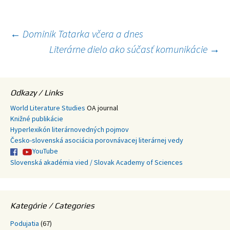
Navigácia
←
Dominik Tatarka včera a dnes
Literárne dielo ako súčasť komunikácie
→
článkami
Odkazy / Links
World Literature Studies
OA journal
Knižné publikácie
Hyperlexikón literárnovedných pojmov
Česko-slovenská asociácia porovnávacej literárnej vedy
YouTube
Slovenská akadémia vied / Slovak Academy of Sciences
Kategórie / Categories
Podujatia
(67)