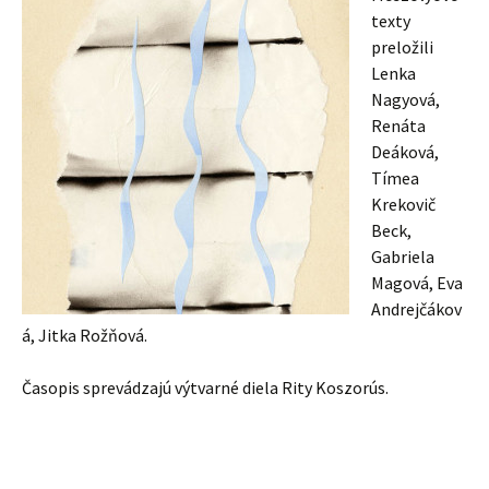
texty
preložili
Lenka
Nagyová,
Renáta
Deáková,
Tímea
Krekovič
Beck,
Gabriela
Magová, Eva
Andrejčákov
á, Jitka Rožňová.
Časopis sprevádzajú výtvarné diela Rity Koszorús.