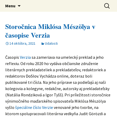
verejná výskumná inštitúcia
Preskočiť
Ústav svetovej literatúry SAV
Hľadať:
Menu
na
obsah
Storočnica Miklósa Mészölya v
časopise Verzia
14 októbra, 2021
Udalosti
Časopis
Verzia
sa zameriava na umelecký preklad a jeho
reflexiu. Od roku 2020 ho vydáva občianske združenie
literárnych prekladateliek a prekladateľov, redaktoriek a
redaktorov
DoSlov
.
Vychádza online, doteraz boli
publikované tri čísla. Na jeho príprave sa podieľajú aj naši
kolegovia a kolegyne, redakčne, autorsky aj prekladateľsky
(Natália Rondziková a Igor Tyšš). Pri príležitosti storočnice
výnimočného maďarského spisovateľa Miklósa Mészölya
vyšlo
špeciálne číslo Verzie
venované jeho tvorbe, na
ktorom spolupracovali literárna vedkyňa Judit Görözdi a