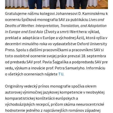
Gratulujeme nášmu kolegovi Johannesovi D. Kaminskému k
oceneniu špičková monografia SAV za publikáciu
Lives and
Deaths of Werther. Interpretation, Translation, and Adaptation
in Europe and East Asia
(
Životy a smrti Werthera: výklad,
preklad a adaptácia v Európe a východnej Ázii), ktorá vyšla v
decembri minulého roka vo vydavateľstve Oxford University
Press. Spolu s ďalšími pracovníčkami a pracovníkmi SAV si
toto osobitné ocenenie svojej práce prevzal 18. septembra
od predsedu SAV prof. Pavla Šajgalíka a podpredsedu SAV pre
vedu, výskum a inovácie prof. Petra Samuelyho. Informáciu
o všetkých oceneniach nájdete
TU
.
Originálny vedecký prínos monografie spočíva okrem
autorovej výnimočnej jazykovej kompetencie v neobvyklej
komparatistickej konštelácii európskych a
východoázijských recepcií, pričom skúma neeurocentrické
hodnotenie jedného z najslávnejších románov západnej