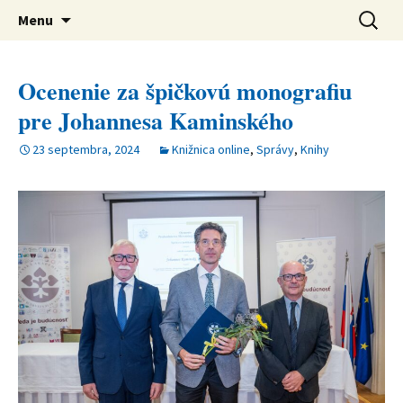
verejná výskumná inštitúcia
Preskočiť
Ústav svetovej literatúry SAV
Hľadať:
Menu
na
obsah
Ocenenie za špičkovú monografiu
pre Johannesa Kaminského
23 septembra, 2024
Knižnica online
,
Správy
,
Knihy