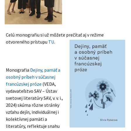
Celú monografiu si už môžete pre
čítať aj v režime
otvoreného prístupu
TU
.
Monografia
Dejiny, pamäť a
osobný príbeh v súčasnej
francúzskej próze
(VEDA,
vydavateľstvo SAV – Ústav
svetovej literatúry SAV, v. v. i.,
2024) skúma rôzne stránky
vzťahu dejín, individuálnej i
kolektívnej pamäti a
literatúry, reflektuje snahu