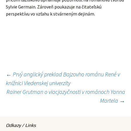
Sylvie Germain. Zároveň poukazuje na čitateľskú
perspektívu vo vzťahu k stvárneným dejinám.
Navigácia
←
Prvý anglický preklad Bajzovho románu René v
knižnici Viedenskej univerzity
článkami
Rainer Grutman o viacjazyčnosti v románoch Yanna
Martela
→
Odkazy / Links