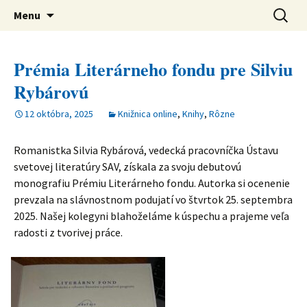
verejná výskumná inštitúcia
Preskočiť
Ústav svetovej literatúry SAV
Hľadať:
Menu
na
obsah
Prémia Literárneho fondu pre Silviu
Rybárovú
12 októbra, 2025
Knižnica online
,
Knihy
,
Rôzne
Romanistka Silvia Rybárová, vedecká pracovníčka Ústavu
svetovej literatúry SAV, získala za svoju debutovú
monografiu Prémiu Literárneho fondu. Autorka si ocenenie
prevzala na slávnostnom podujatí vo štvrtok 25. septembra
2025.
Našej kolegyni blahoželáme k úspechu a prajeme veľa
radosti z tvorivej práce.