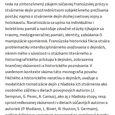
teda na zintenzívnený záujem súčasnej francúzskej prózy o
stvárnenie dejín prostredníctvom subjektívneho prežívania
postáv; najmä o stvárnenie dejín druhej svetovej vojny a
holokaustu. Narativizácia sa upína na individuálnu i
kolektívnu pamäť a nastoľuje závažné otázky týkajúce sa
traumy, medzigeneračnej pamäti, identity, zabúdania či
manipulácie spomienok. Francúzska historická fikcia otvára
problematiku interdisciplinárneho uvažovania o dejinách,
okrem iného v súvislosti s otázkami literárneho a
historiografického prístupu k dejinám, zobrazenia
hraničnej skúsenosti a historického poznávania. V
uvedenom kontexte skúma táto monografia povahu
fikčného a historického naratívu o dejinách, uvažuje o
modalitách tematizácie dejín z hľadiska ich stvárnenia ako
osobného zážitku v dielach povojnových autorov (J.
Semprun, G. Perec, A. Camus), ako aj z hľadiska stopy, resp.
sprostredkovanej skúsenosti v dielach súčasných autorov a
autoriek (P. Modiano, L. Binet, N. Huston, S. Germain),
pričom ťažiskovo upriamuje pozornosť na románovú tvorbu