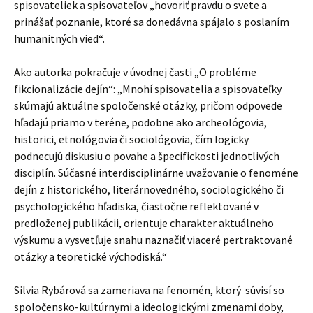
spisovateliek a spisovateľov „hovoriť pravdu o svete a
prinášať poznanie, ktoré sa donedávna spájalo s poslaním
humanitných vied“.
Ako autorka pokračuje v úvodnej časti „O probléme
fikcionalizácie dejín“: „Mnohí spisovatelia a spisovateľky
skúmajú aktuálne spoločenské otázky, pričom odpovede
hľadajú priamo v teréne, podobne ako archeológovia,
historici, etnológovia či sociológovia, čím logicky
podnecujú diskusiu o povahe a špecifickosti jednotlivých
disciplín. Súčasné interdisciplinárne uvažovanie o fenoméne
dejín z historického, literárnovedného, sociologického či
psychologického hľadiska, čiastočne reflektované v
predloženej publikácii, orientuje charakter aktuálneho
výskumu a vysvetľuje snahu naznačiť viaceré pertraktované
otázky a teoretické východiská.“
Silvia Rybárová sa zameriava na fenomén, ktorý súvisí so
spoločensko-kultúrnymi a ideologickými zmenami doby,