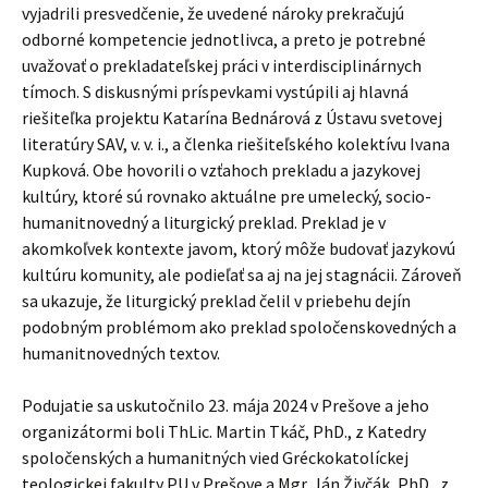
vyjadrili presvedčenie, že uvedené nároky prekračujú
odborné kompetencie jednotlivca, a preto je potrebné
uvažovať o prekladateľskej práci v interdisciplinárnych
tímoch. S diskusnými príspevkami vystúpili aj hlavná
riešiteľka projektu Katarína Bednárová z Ústavu svetovej
literatúry SAV, v. v. i., a členka riešiteľského kolektívu Ivana
Kupková. Obe hovorili o vzťahoch prekladu a jazykovej
kultúry, ktoré sú rovnako aktuálne pre umelecký, socio-
humanitnovedný a liturgický preklad. Preklad je v
akomkoľvek kontexte javom, ktorý môže budovať jazykovú
kultúru komunity, ale podieľať sa aj na jej stagnácii. Zároveň
sa ukazuje, že liturgický preklad čelil v priebehu dejín
podobným problémom ako preklad spoločenskovedných a
humanitnovedných textov.
Podujatie sa uskutočnilo 23. mája 2024 v Prešove a jeho
organizátormi boli ThLic. Martin Tkáč, PhD., z Katedry
spoločenských a humanitných vied Gréckokatolíckej
teologickej fakulty PU v Prešove a Mgr. Ján Živčák, PhD., z