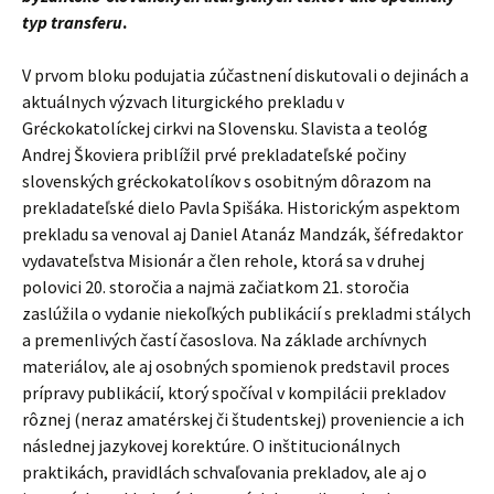
typ transferu
.
V prvom bloku podujatia zúčastnení diskutovali o dejinách a
aktuálnych výzvach liturgického prekladu v
Gréckokatolíckej cirkvi na Slovensku. Slavista a teológ
Andrej Škoviera priblížil prvé prekladateľské počiny
slovenských gréckokatolíkov s osobitným dôrazom na
prekladateľské dielo Pavla Spišáka. Historickým aspektom
prekladu sa venoval aj Daniel Atanáz Mandzák, šéfredaktor
vydavateľstva Misionár a člen rehole, ktorá sa v druhej
polovici 20. storočia a najmä začiatkom 21. storočia
zaslúžila o vydanie niekoľkých publikácií s prekladmi stálych
a premenlivých častí časoslova. Na základe archívnych
materiálov, ale aj osobných spomienok predstavil proces
prípravy publikácií, ktorý spočíval v kompilácii prekladov
rôznej (neraz amatérskej či študentskej) proveniencie a ich
následnej jazykovej korektúre.
O inštitucionálnych
praktikách, pravidlách schvaľovania prekladov, ale aj o