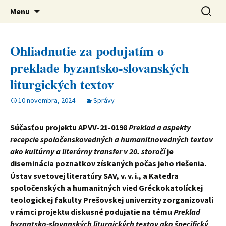
verejná výskumná inštitúcia
Preskočiť
Ústav svetovej literatúry SAV
Hľadať:
Menu
na
obsah
Ohliadnutie za podujatím o
preklade byzantsko-slovanských
liturgických textov
10 novembra, 2024
Správy
Súčasťou projektu APVV-21-0198
Preklad a aspekty
recepcie spoločenskovedných a humanitnovedných textov
ako kultúrny a literárny transfer v 20. storočí
je
diseminácia poznatkov získaných počas jeho riešenia.
Ústav svetovej literatúry SAV, v. v. i., a Katedra
spoločenských a humanitných vied Gréckokatolíckej
teologickej fakulty Prešovskej univerzity zorganizovali
v rámci projektu diskusné podujatie na tému
Preklad
byzantsko-slovanských liturgických textov ako špecifický