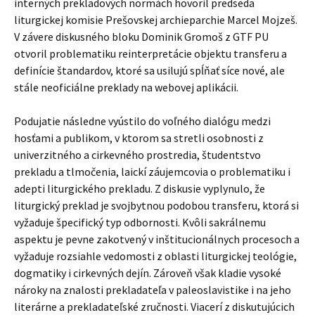
interných prekladových normách hovoril predseda
liturgickej komisie Prešovskej archieparchie Marcel Mojzeš.
V závere diskusného bloku Dominik Gromoš z GTF PU
otvoril problematiku reinterpretácie objektu transferu a
definície štandardov, ktoré sa usilujú spĺňať síce nové, ale
stále neoficiálne preklady na webovej aplikácii.
Podujatie následne vyústilo do voľného dialógu medzi
hosťami a publikom, v ktorom sa stretli osobnosti z
univerzitného a cirkevného prostredia, študentstvo
prekladu a tlmočenia, laickí záujemcovia o problematiku i
adepti liturgického prekladu. Z diskusie vyplynulo, že
liturgický preklad je svojbytnou podobou transferu, ktorá si
vyžaduje špecifický typ odbornosti. Kvôli sakrálnemu
aspektu je pevne zakotvený v inštitucionálnych procesoch a
vyžaduje rozsiahle vedomosti z oblasti liturgickej teológie,
dogmatiky i cirkevných dejín. Zároveň však kladie vysoké
nároky na znalosti prekladateľa v paleoslavistike i na jeho
literárne a prekladateľské zručnosti. Viacerí z diskutujúcich