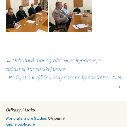
Navigácia
←
Debutová monografia Silvie Rybárovej o
súčasnej francúzskej próze
článkami
Podujatia k Týždňu vedy a techniky november 2024
→
Odkazy / Links
World Literature Studies
OA journal
Knižné publikácie