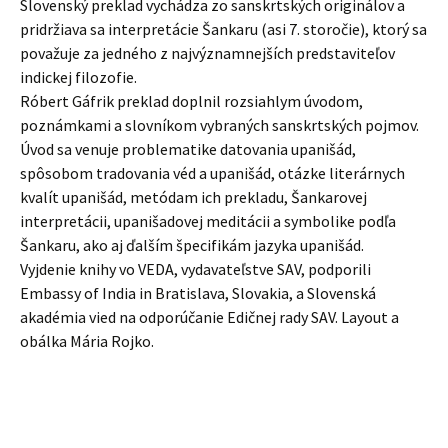
Slovenský preklad vychádza zo sanskrtských originálov a
pridržiava sa interpretácie Šankaru (asi 7. storočie), ktorý sa
považuje za jedného z najvýznamnejších predstaviteľov
indickej filozofie.
Róbert Gáfrik preklad doplnil rozsiahlym úvodom,
poznámkami a slovníkom vybraných sanskrtských pojmov.
Úvod sa venuje problematike datovania upanišád,
spôsobom tradovania véd a upanišád, otázke literárnych
kvalít upanišád, metódam ich prekladu, Šankarovej
interpretácii, upanišadovej meditácii a symbolike podľa
Šankaru, ako aj ďalším špecifikám jazyka upanišád.
Vyjdenie knihy vo VEDA, vydavateľstve SAV, podporili
Embassy of India in Bratislava, Slovakia, a Slovenská
akadémia vied na odporúčanie Edičnej rady SAV. Layout a
obálka Mária Rojko.