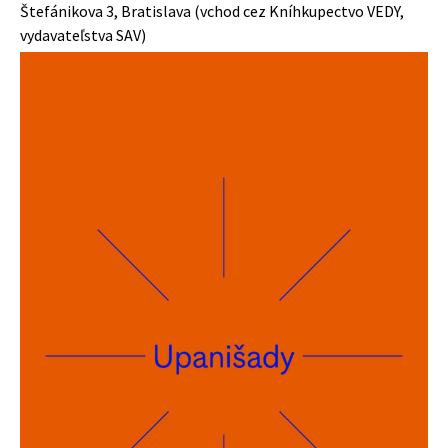
Štefánikova 3, Bratislava (vchod cez Kníhkupectvo VEDY,
vydavateľstva SAV
)