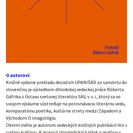
O autorovi:
Knižné vydanie prekladu desiatich UPANIŠÁD zo sanskrtu do
slovenčiny je výsledkom dlhodobej vedeckej práce Róberta
Gáfrika z Ústavu svetovej literatúry SAV, v. v. i., ktorý sa vo
svojom výskume sústreďuje na porovnávaciu literárnu vedu,
komparatívnu poetiku, kultúrne strety medzi Západom a
Východom či imagológiu.
Okrem iného je autorom vedeckých knižných publikácií
Hra s
cudzou kultúrou. K recepcii staroindických látok a motívov v