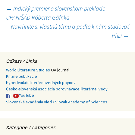
Navigácia
←
Indický premiér o slovenskom preklade
UPANIŠÁD Róberta Gáfrika
článkami
Navrhnite si vlastnú tému a poďte k nám študovať
PhD
→
Odkazy / Links
World Literature Studies
OA journal
Knižné publikácie
Hyperlexikón literárnovedných pojmov
Česko-slovenská asociácia porovnávacej literárnej vedy
YouTube
Slovenská akadémia vied / Slovak Academy of Sciences
Kategórie / Categories