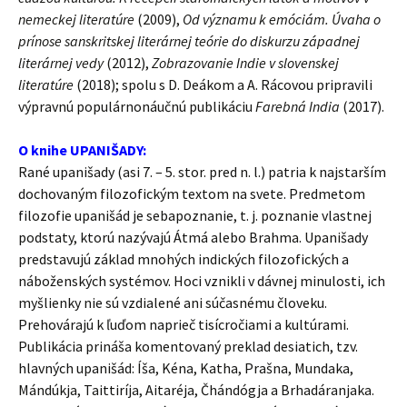
nemeckej literatúre
(2009),
Od významu k emóciám. Úvaha o
prínose sanskritskej literárnej teórie do diskurzu západnej
literárnej vedy
(2012),
Zobrazovanie Indie v slovenskej
literatúre
(2018); spolu s D. Deákom a A. Rácovou pripravili
výpravnú populárnonáučnú publikáciu
Farebná India
(2017).
O knihe UPANIŠADY:
Rané upanišady (asi 7. – 5. stor. pred n. l.) patria k najstarším
dochovaným filozofickým textom na svete. Predmetom
filozofie upanišád je sebapoznanie, t. j. poznanie vlastnej
podstaty, ktorú nazývajú Átmá alebo Brahma. Upanišady
predstavujú základ mnohých indických filozofických a
náboženských systémov. Hoci vznikli v dávnej minulosti, ich
myšlienky nie sú vzdialené ani súčasnému človeku.
Prehovárajú k ľuďom naprieč tisícročiami a kultúrami.
Publikácia prináša komentovaný preklad desiatich, tzv.
hlavných upanišád: Íša, Kéna, Katha, Prašna, Mundaka,
Mándúkja, Taittiríja, Aitaréja, Čhándógja a Brhadáranjaka.