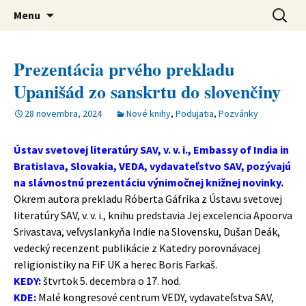
verejná výskumná inštitúcia
Preskočiť
Ústav svetovej literatúry SAV
Hľadať:
Menu
na
obsah
Prezentácia prvého prekladu
Upanišád zo sanskrtu do slovenčiny
28 novembra, 2024
Nové knihy
,
Podujatia
,
Pozvánky
Ústav svetovej literatúry SAV, v. v. i., Embassy of India in
Bratislava, Slovakia, VEDA, vydavateľstvo SAV,
pozývajú
na slávnostnú prezentáciu výnimočnej knižnej novinky.
Okrem autora prekladu Róberta Gáfrika z Ústavu svetovej
literatúry SAV, v. v. i., knihu predstavia Jej excelencia Apoorva
Srivastava, veľvyslankyňa Indie na Slovensku, Dušan Deák,
vedecký recenzent publikácie z Katedry porovnávacej
religionistiky na FiF UK a herec Boris Farkaš.
KEDY:
štvrtok 5. decembra o 17. hod.
KDE:
Malé kongresové centrum VEDY, vydavateľstva SAV,