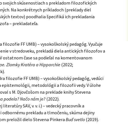
i o svojich skúsenostiach s prekladom filozofických
ených. Na konkrétnych príkladoch (preklady diel
ských textov) poodhalia špecifiká ich prekladania
ozofa – prekladateľa.
ra filozofie FF UMB) – vysokoškolský pedagóg. Vyučuje
enie v stredoveku, prekladá diela antických filozofov a
ny. V ostatnom čase sa podieľal na komentovanom
iae. Zlomky Kratéra a Hipparchie
(2022;
k).
dra filozofie FF UMB) – vysokoškolský pedagóg, vedúci
 epistemológii, metodológii a filozofii vedy. V úlohe
val s M. Djovčošom na preklade knihy Stevena
 sa podela? Načo nám je?
(2022).
 literatúry SAV, v. v. i.) – vedecký pracovník a
u i odbornému prekladu a tlmočeniu, skúma dejiny
šom preložil dielo Stevena Pinkera
Buď svetlo
(2019).