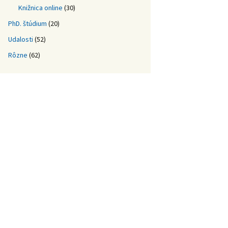
Knižnica online
(30)
PhD. štúdium
(20)
Udalosti
(52)
Rôzne
(62)