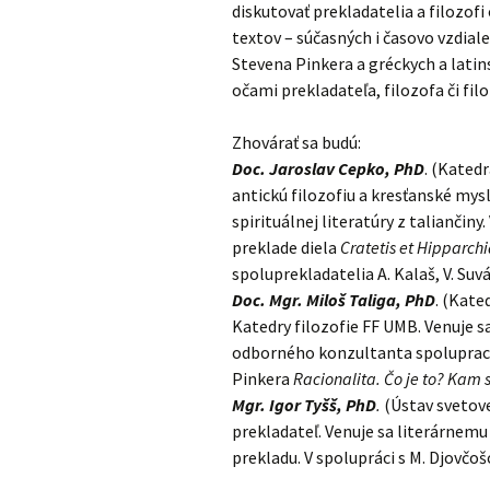
diskutovať prekladatelia a filozof
textov – súčasných i časovo vzdial
Stevena Pinkera a gréckych a latin
očami prekladateľa, filozofa či fil
Zhovárať sa budú:
Doc. Jaroslav Cepko, PhD
. (Kated
antickú filozofiu a kresťanské mysl
spirituálnej literatúry z talianči
preklade diela
Cratetis et Hipparch
spoluprekladatelia A. Kalaš, V. Suvá
Doc. Mgr. Miloš Taliga, PhD
. (Kate
Katedry filozofie FF UMB. Venuje sa
odborného konzultanta spolupraco
Pinkera
Racionalita. Čo je to? Kam
Mgr. Igor Tyšš, PhD
.
(Ústav svetovej
prekladateľ. Venuje sa literárnem
prekladu. V spolupráci s M. Djovčo