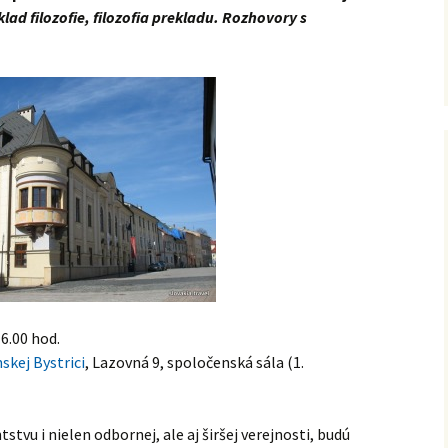
Naše absolventky a
klad filozofie, filozofia prekladu. Rozhovory s
absolventi
Archív
16.00 hod.
skej Bystrici
, Lazovná 9, spoločenská sála (1.
stvu i nielen odbornej, ale aj širšej verejnosti, budú