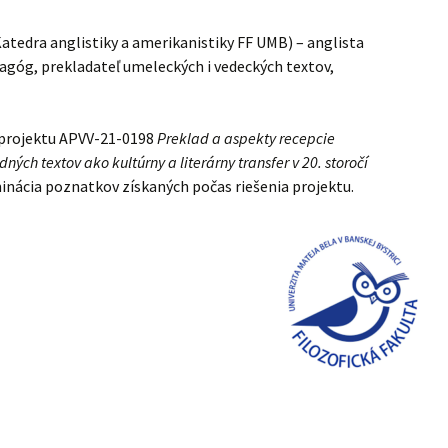
atedra anglistiky a amerikanistiky FF UMB) – anglista
agóg, prekladateľ umeleckých i vedeckých textov,
 projektu APVV-21-0198
Preklad a aspekty recepcie
ch textov ako kultúrny a literárny transfer v 20. storočí
eminácia poznatkov získaných počas riešenia projektu.