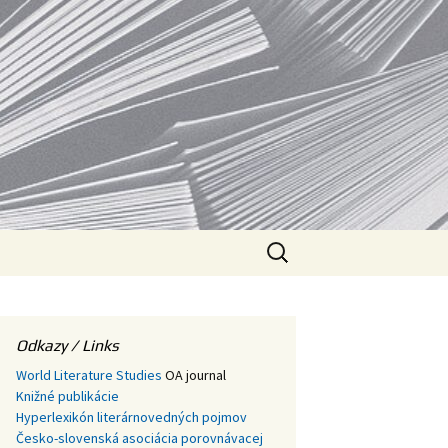
V
Hľadať:
Odkazy / Links
World Literature Studies
OA journal
Knižné publikácie
Hyperlexikón literárnovedných pojmov
Česko-slovenská asociácia porovnávacej