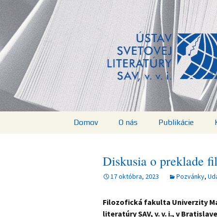
verejná výskumná inštitúcia
Preskočiť
na
Ústav sveto
obsah
Domov
O nás
Publikácie
Štruktúra
Knihy
Diskusia o preklade fil
Pracovníčky a
Zoznam publikác
pracovníci
ÚSvL SAV, v. v. i.
17 októbra, 2023
Pozvánky
,
Uda
Projekty
World Literature
Filozofická fakulta Univerzity M
Studies
literatúry SAV, v. v. i., v Bratis