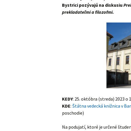
Dokumenty
Bystrici pozývajú na diskusiu
Pre
prekladateľmi a filozofmi.
História
KEDY
: 25. októbra (streda) 2023 o 
KDE
:
Štátna vedecká knižnica v Ban
poschodie)
Na podujatí, ktoré je určené študent