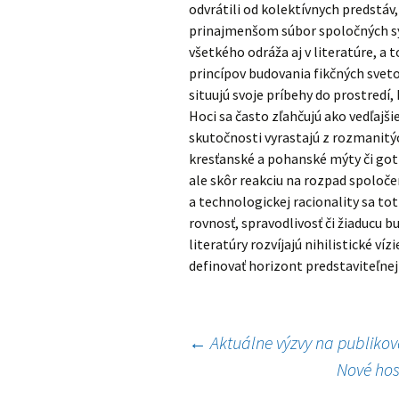
odvrátili od kolektívnych predstáv
prinajmenšom súbor spoločných sy
všetkého odráža aj v literatúre, a
princípov budovania fikčných svetov
situujú svoje príbehy do prostredí,
Hoci sa často zľahčujú ako vedľajš
skutočnosti vyrastajú z rozmanitých
kresťanské a pohanské mýty či goti
ale skôr reakciu na rozpad spoloče
a technologickej racionality sa to
rovnosť, spravodlivosť či žiaducu 
literatúry rozvíjajú nihilistické v
definovať horizont predstaviteľnej
Navigácia
←
Aktuálne výzvy na publikova
Nové hos