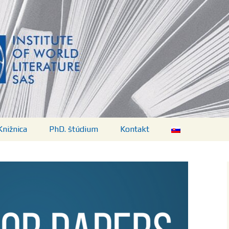
vej literatúry SA
Knižnica
PhD. štúdium
Kontakt
Predpisy
ií
Aktuálny program
Témy, doktorandky a
doktorandi