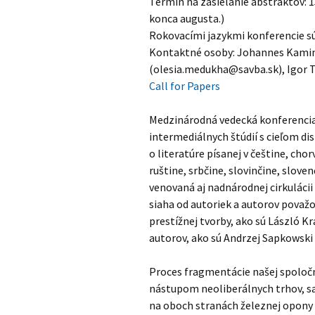
Termín na zasielanie abstraktov: 1
konca augusta.)
Rokovacími jazykmi konferencie sú 
Kontaktné osoby: Johannes Kamin
(
olesia.medukha@savba.sk
), Igor 
Call for Papers
Medzinárodná vedecká konferencia 
intermediálnych štúdií s cieľom di
o literatúre písanej v češtine, cho
ruštine, srbčine, slovinčine, slove
venovaná aj nadnárodnej cirkuláci
siaha od autoriek a autorov považo
prestížnej tvorby, ako sú László K
autorov, ako sú Andrzej Sapkowski
Proces fragmentácie našej spoločne
nástupom neoliberálnych trhov, sa 
na oboch stranách železnej opony s