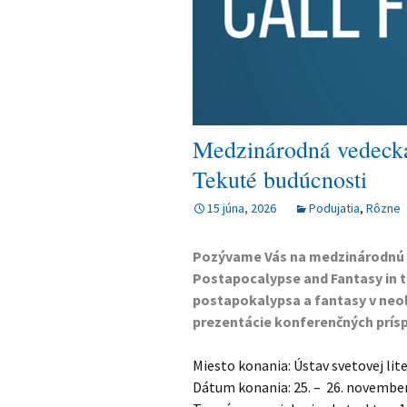
Dokumenty
História
Medzinárodná vedecká 
Tekuté budúcnosti
15 júna, 2026
Podujatia
,
Rôzne
Pozývame Vás na medzinárodnú v
Postapocalypse and Fantasy in th
postapokalypsa a fantasy v neol
prezentácie konferenčných prís
Miesto konania: Ústav svetovej lit
Dátum konania: 25. – 26.
november