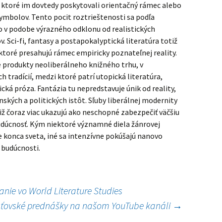
, ktoré im dovtedy poskytovali orientačný rámec alebo
mbolov. Tento pocit roztrieštenosti sa podľa
 to v podobe výrazného odklonu od realistických
. Sci-fi, fantasy a postapokalyptická literatúra totiž
 ktoré presahujú rámec empiricky poznateľnej reality.
ie produkty neoliberálneho knižného trhu, v
 tradícií, medzi ktoré patrí utopická literatúra,
cká próza. Fantázia tu nepredstavuje únik od reality,
nských a politických istôt. Sľuby liberálnej modernity
tiž čoraz viac ukazujú ako neschopné zabezpečiť väčšiu
budúcnosť. Kým niektoré významné diela žánrovej
ízie konca sveta, iné sa intenzívne pokúšajú nanovo
 budúcnosti.
nie vo World Literature Studies
ťovské prednášky na našom YouTube kanáli
→