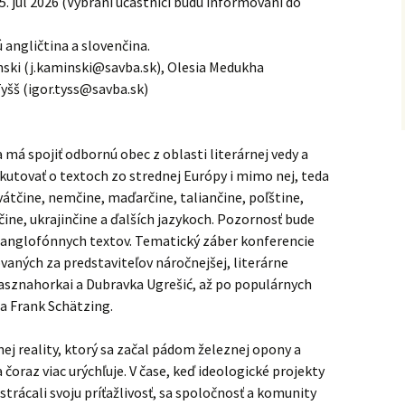
5.
júl 2026 (
Vybraní účastníci budú informovaní do
angličtina a slovenčina.
ski (
j.kaminski@savba.sk
), Olesia Medukha
Tyšš (
igor.tyss@savba.sk
)
má spojiť odbornú obec z oblasti literárnej vedy a
skutovať o textoch zo strednej Európy i mimo nej, teda
rvátčine, nemčine, maďarčine, taliančine, poľštine,
nčine, ukrajinčine a ďalších jazykoch. Pozornosť bude
i anglofónnych textov. Tematický záber konferencie
vaných za predstaviteľov náročnejšej, literárne
rasznahorkai a Dubravka Ugrešić, až po populárnych
 a Frank Schätzing.
j reality, ktorý sa začal pádom železnej opony a
čoraz viac urýchľuje. V čase, keď ideologické projekty
trácali svoju príťažlivosť, sa spoločnosť a komunity