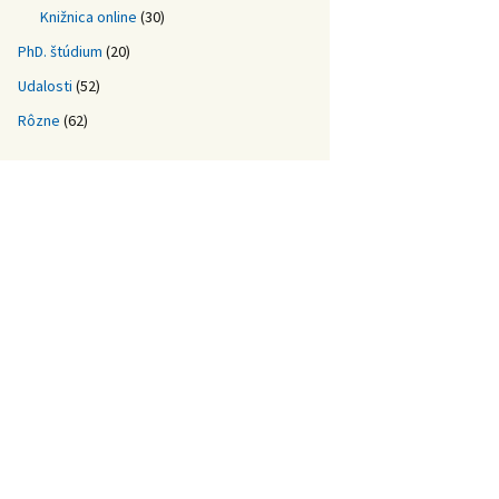
Knižnica online
(30)
PhD. štúdium
(20)
Udalosti
(52)
Rôzne
(62)