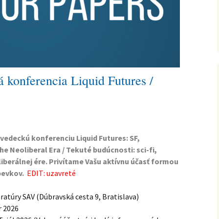
Naše absolventky a
absolventi
Archív
konferencia Liquid Futures /
edeckú konferenciu Liquid Futures: SF,
e Neoliberal Era / Tekuté budúcnosti: sci-fi,
iberálnej ére. Privítame Vašu aktívnu účasť formou
pevkov.
EDIT: uzavreté
eratúry SAV (Dúbravská cesta 9, Bratislava)
 2026