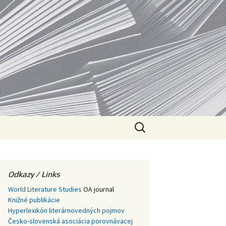
V
Hľadať:
Odkazy / Links
World Literature Studies
OA journal
Knižné publikácie
Hyperlexikón literárnovedných pojmov
Česko-slovenská asociácia porovnávacej