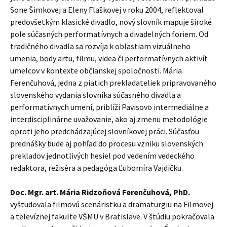
Sone Šimkovej a Eleny Flaškovej v roku 2004, reflektoval
predovšetkým klasické divadlo, nový slovník mapuje široké
pole súčasných performatívnych a divadelných foriem. Od
tradičného divadla sa rozvíja k oblastiam vizuálneho
umenia, body artu, filmu, videa či performatívnych aktivít
umelcov v kontexte občianskej spoločnosti. Mária
Ferenčuhová, jedna z piatich prekladateliek pripravovaného
slovenského vydania slovníka súčasného divadla a
performatívnych umení, priblíži Pavisovo intermediálne a
interdisciplinárne uvažovanie, ako aj zmenu metodológie
oproti jeho predchádzajúcej slovníkovej práci. Súčasťou
prednášky bude aj pohľad do procesu vzniku slovenských
prekladov jednotlivých hesiel pod vedením vedeckého
redaktora, režiséra a pedagóga Ľubomíra Vajdičku.
Doc. Mgr. art. Mária Ridzoňová Ferenčuhová, PhD.
vyštudovala filmovú scenáristku a dramaturgiu na Filmovej
a televíznej fakulte VŠMU v Bratislave. V štúdiu pokračovala