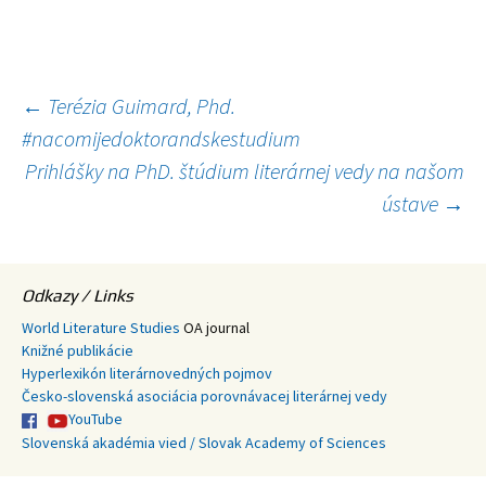
Navigácia
←
Terézia Guimard, Phd.
#nacomijedoktorandskestudium
článkami
Prihlášky na PhD. štúdium literárnej vedy na našom
ústave
→
Odkazy / Links
World Literature Studies
OA journal
Knižné publikácie
Hyperlexikón literárnovedných pojmov
Česko-slovenská asociácia porovnávacej literárnej vedy
YouTube
Slovenská akadémia vied / Slovak Academy of Sciences