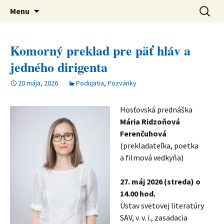
verejná výskumná inštitúcia
Preskočiť
Ústav svetovej literatúry SAV
Hľadať:
Menu
na
obsah
Komorný preklad pre päť hláv a
jedného dirigenta
20 mája, 2026
Podujatia
,
Pozvánky
Hosťovská prednáška
Mária Ridzoňová
Ferenčuhová
(prekladateľka, poetka
a filmová vedkyňa)
27. máj 2026 (streda) o
14.00 hod.
Ústav svetovej literatúry
SAV, v. v. i., zasadacia