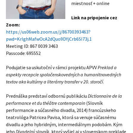
miestnosť + online
Link na pripojenie cez
Zoom:
https://us06web.zoom.us/j/86700393463?
pwd=KrIghMafwOcA2dQuo9DYjCrb6SI73j.1
Meeting ID: 867 0039 3463
Passcode: 695552
Podujatie sa uskutoční v rámci projektu APVV
Preklad a
aspekty recepcie spoločenskovedných a humanitnovedných
textov ako kultúrny a literárny transfer v 20. storočí
.
Prednáška predstaví odbornú publikáciu
Dictionnaire de la
performance et du théâtre contemporain
(Slovník
performancie a súčasného divadla, 2014) francúzskeho
teatrológa Patricea Pavisa, ktorá sa venuje súčasnému
divadlu a jeho hybridným, intermediálnym podobám. Kým
jeho
Divadelný slovník
, ktorý vyšiel aj v slovenskom preklade