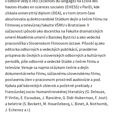
v odbore vedy o reči (sciences du langage) na École des
hautes études en sciences sociales (EHESS) v Paríži, kde
získala univerzitný diplom (DEA), a v tom istom čase
absolvovala aj doktorandské štúdium dejín a teórie filmu na
Filmovej a televíznej fakulte VŠMU v Bratislave.
V
súčasnosti pôsobí ako docentka na Fakulte dramatických
umení Akadémie umení v Banskej Bystrici a ako vedecká
pracovníčka v Slovenskom filmovom ústave. Pôsobí aj ako
editorka odborných a vedeckých publikácií, pravidelne
prispieva do českých a slovenských odborných a kultúrnych
periodík, píše odborné a vedecké štúdie z teórie filmu a
televízie. Venuje sa najmä otázkam teórie a dejín
dokumentárneho filmu, súčasnému slovenskému filmu,
postaveniu žien v pracovnom prostredí audiovízie a pod.
Vydala päť básnických zbierok a početné preklady z
francúzskej socio-humanitnovednej literatúry (G. Deleuze,
P. Virilio, E. Escoubas, J. Rancière, G. Didi-Huberman, F. Jost)
a beletrie (S. Beckett, M. Houellebecq, L. Binet, A. Nothomb,
J. Echenoz a i.).