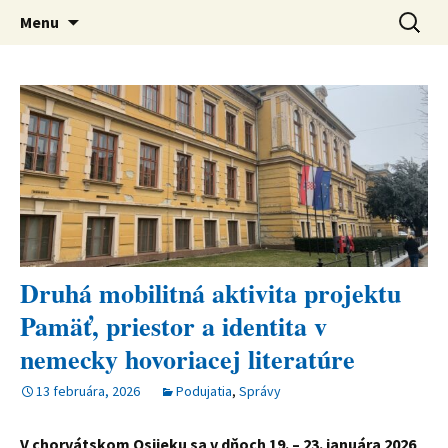
verejná výskumná inštitúcia
Preskočiť
Ústav svetovej literatúry SAV
Hľadať:
Menu
na
obsah
Druhá mobilitná aktivita projektu
Pamäť, priestor a identita v
nemecky hovoriacej literatúre
13 februára, 2026
Podujatia
,
Správy
V chorvátskom Osijeku sa v dňoch 19. – 23. januára 2026