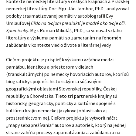
kontexte nemeckej literatúry v českých krajinách a Pražskej
nemeckej literatúry. Doc. Mgr. Ján Jambor, PhD., analyzoval
podoby traumatizovanej pamäti v autobiografii Evy
Umlaufovej
Číslo na tvojom predlaktí je modré ako tvoje oči.
Spomienky
. Mgr. Roman Mikuláš, PhD., sa venoval vzťahu
literatúry a výskumu pamäti so zameraním na fenomén
zabúdania v kontexte vied o živote a literárnej vedy.
Cieľom projektu je prispieť k výskumu vzťahov medzi
pamäťou, identitou a priestorom v dielach
(transkultúrnych) po nemecky hovoriacich autorov, ktorí sú
biograficky spojení s historickými a súčasnými
geografickými oblasťami Slovenskej republiky, Českej
republiky a Chorvátska.
Tieto tri partnerské krajiny sú
historicky, geograficky, politicky a kultúrne spojené s
kultúrou krajín nemeckej jazykovej oblasti ako aj
prostredníctvom nej. Cieľom projektu je vytvoriť náčrt
„mapy sebaprežívania“ autorov a autoriek, ktorý na jednej
strane zahŕňa procesy zapamätávania a zabúdania a na