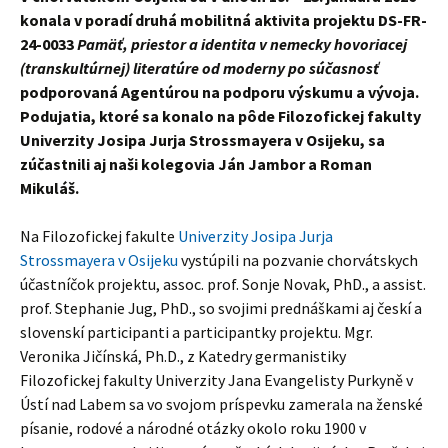
konala v poradí druhá mobilitná aktivita projektu DS-FR-
24-0033
Pamäť, priestor a identita v nemecky hovoriacej
(transkultúrnej) literatúre od moderny po súčasnosť
podporovaná Agentúrou na podporu výskumu a vývoja.
Podujatia, ktoré sa konalo na pôde Filozofickej fakulty
Univerzity Josipa Jurja Strossmayera v Osijeku, sa
zúčastnili aj naši kolegovia Ján Jambor a Roman
Mikuláš.
Na Filozofickej fakulte
Univerzity Josipa Jurja
Strossmayera v Osijeku
vystúpili na pozvanie chorvátskych
účastníčok projektu, assoc. prof. Sonje Novak, PhD., a assist.
prof. Stephanie Jug, PhD., so svojimi prednáškami aj českí a
slovenskí participanti a participantky projektu. Mgr.
Veronika Jičínská, Ph.D., z Katedry germanistiky
Filozofickej fakulty Univerzity Jana Evangelisty Purkyně v
Ústí nad Labem sa vo svojom príspevku zamerala na ženské
písanie, rodové a národné otázky okolo roku 1900 v