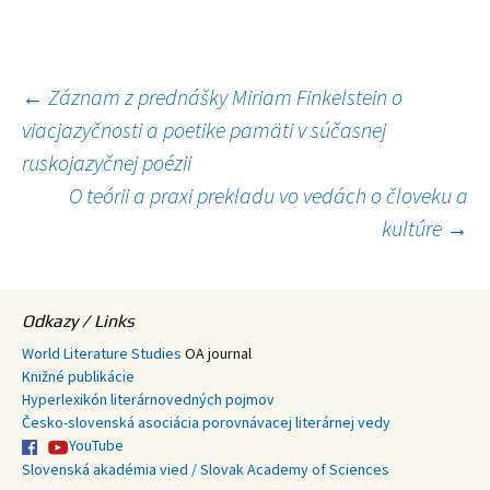
Navigácia
←
Záznam z prednášky Miriam Finkelstein o
viacjazyčnosti a poetike pamäti v súčasnej
článkami
ruskojazyčnej poézii
O teórii a praxi prekladu vo vedách o človeku a
kultúre
→
Odkazy / Links
World Literature Studies
OA journal
Knižné publikácie
Hyperlexikón literárnovedných pojmov
Česko-slovenská asociácia porovnávacej literárnej vedy
YouTube
Slovenská akadémia vied / Slovak Academy of Sciences