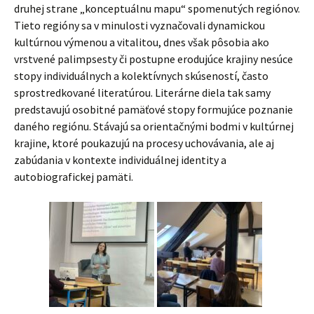
druhej strane „konceptuálnu mapu“ spomenutých regiónov.
Tieto regióny sa v minulosti vyznačovali dynamickou
kultúrnou výmenou a vitalitou, dnes však pôsobia ako
vrstvené palimpsesty či postupne erodujúce krajiny nesúce
stopy individuálnych a kolektívnych skúseností, často
sprostredkované literatúrou. Literárne diela tak samy
predstavujú osobitné pamäťové stopy formujúce poznanie
daného regiónu. Stávajú sa orientačnými bodmi v kultúrnej
krajine, ktoré poukazujú na procesy uchovávania, ale aj
zabúdania v kontexte individuálnej identity a
autobiografickej pamäti.