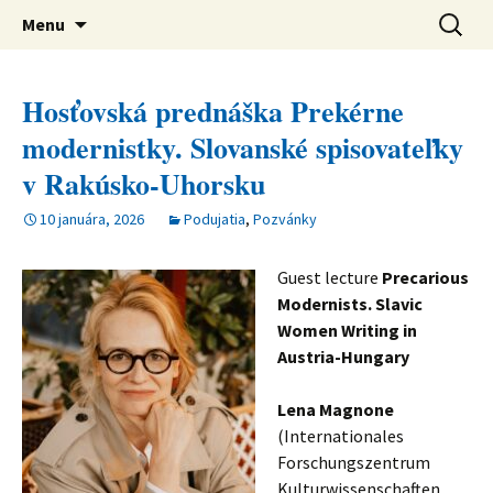
verejná výskumná inštitúcia
Preskočiť
Ústav svetovej literatúry SAV
Hľadať:
Menu
na
obsah
Hosťovská prednáška Prekérne
modernistky. Slovanské spisovateľky
v Rakúsko-Uhorsku
10 januára, 2026
Podujatia
,
Pozvánky
Guest lecture
Precarious
Modernists. Slavic
Women Writing in
Austria-Hungary
Lena Magnone
(Internationales
Forschungszentrum
Kulturwissenschaften