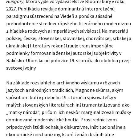
Hungary
, ktorá vyjde vo vydavateľstve Bloomsbury v roku
2027. Publikácia reviduje dominantnú interpretačnú
paradigmu sústredenú na Viedeň a ponúka zásadné
prehodnotenie stredoeurópskeho literárneho modernizmu
z hľadiska rodových a imperiálnych súvislostí. Na materiáli
poľskej, českej, slovenskej, slovinskej, chorvátskej, srbskej a
ukrajinskej literatúry rekonštruuje transimperiálne
podmienky formovania ženskej autorskej subjektivity v
Rakúsko-Uhorsku od polovice 19. storočia do obdobia prvej
svetovej vojny.
Na základe rozsiahleho archívneho výskumu v rôznych
jazykoch a národných tradíciách, Magnone skúma, akým
spôsobom boli v priebehu 19. storočia spisovateľky v
malých slovanských literatúrach inštrumentalizované ako
„matky národa“, pričom ich neskôr marginalizovali mužsky
dominované modernistické hnutia.
Prostredníctvom
prípadových štúdií odhaľuje diskurzívne, inštitucionálne a
ekonomické mechanizmy, ktoré ženám bránili plne