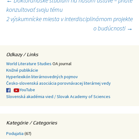
Navigácia
←
Doktorandské štúdium na našom ústave – príďte
konzultovať svoju tému
článkami
2 výskumnícke miesta v interdisciplinárnom projekte
o budúcnosti
→
Odkazy / Links
World Literature Studies
OA journal
Knižné publikácie
Hyperlexikón literárnovedných pojmov
Česko-slovenská asociácia porovnávacej literárnej vedy
YouTube
Slovenská akadémia vied / Slovak Academy of Sciences
Kategórie / Categories
Podujatia
(67)