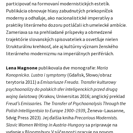
participovať na formovaní modernistických estetík.
Publikácia obnovuje hlasy zabudnutých priekopníčok
moderny a odhaľuje, ako nacionalistické imperatívy a
praktiky literárneho dozoru potláčali ich umelecké ambície.
Zameriava sa na prehliadané príspevky a obmedzené
trajektórie slovanských spisovateliek a osvetľuje nielen
štrukturálnu krehkosť, ale aj kultúrny význam ženského
literárneho modernizmu na imperiálnych perifériách.
Lena Magnone
publikovala dve monografie:
Maria
Konopnicka. Lustra i symptomy
(Gdaňsk, Słowo/obraz
terytoria 2011) a
Emisariusze Freuda. Transfer kulturowy
psychoanalizy do polskich sfer inteligenckich przed drugą
wojną światową
(Krakov, Universitas 2016; anglický preklad
Freud’s Emissaries. The Transfer of Psychoanalysis Through the
Polish Intelligentsia to Europe 1900–1939
, Ženeva–Lausanne,
Sdvig Press 2023). Jej ďalšia kniha
Precarious Modernists.
Slavic Women Writing in Austria-Hungary
sa pripravuje na
vydanie v Bloomsbury. V súčasnosti pracuje na novom