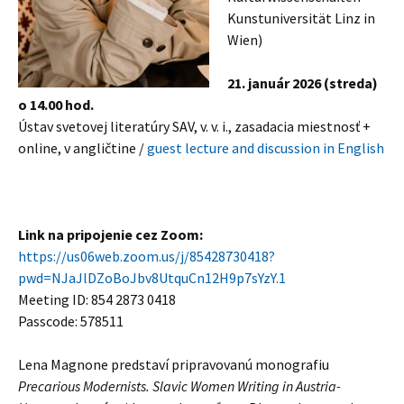
Kunstuniversität Linz in
Wien)
21. január 2026 (streda)
o 14.00 hod.
Ústav svetovej literatúry SAV, v. v. i., zasadacia miestnosť +
online, v angličtine /
guest lecture and discussion in English
Link na pripojenie cez Zoom:
https://us06web.zoom.us/j/85428730418?
pwd=NJaJlDZoBoJbv8UtquCn12H9p7sYzY.1
Meeting ID: 854 2873 0418
Passcode: 578511
Lena Magnone predstaví pripravovanú monografiu
Precarious Modernists. Slavic Women Writing in Austria-