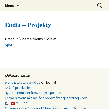
verejná výskumná inštitúcia
Preskočiť
Ústav svetovej literatúry SAV
Hľadať:
Menu
na
obsah
Ľudia – Projekty
Pracovník nemá žiadny projekt.
Späť
Odkazy / Links
World Literature Studies
OA journal
Knižné publikácie
Hyperlexikón literárnovedných pojmov
Česko-slovenská asociácia porovnávacej literárnej vedy
YouTube
Slovenská akadémia vied / Slovak Academy of Sciences