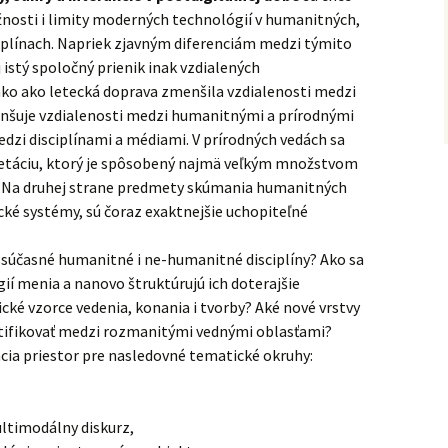
žnosti i limity moderných technológií v humanitných,
iplínach. Napriek zjavným diferenciám medzi týmito
istý spoločný prienik inak vzdialených
ko ako letecká doprava zmenšila vzdialenosti medzi
enšuje vzdialenosti medzi humanitnými a prírodnými
dzi disciplínami a médiami. V prírodných vedách sa
pretáciu, ktorý je spôsobený najmä veľkým množstvom
. Na druhej strane predmety skúmania humanitných
ické systémy, sú čoraz exaktnejšie uchopiteľné
r súčasné humanitné i ne-humanitné disciplíny? Ako sa
 menia a nanovo štruktúrujú ich doterajšie
ké vzorce vedenia, konania i tvorby? Aké nové vrstvy
tifikovať medzi rozmanitými vednými oblasťami?
ia priestor pre nasledovné tematické okruhy:
ltimodálny diskurz,