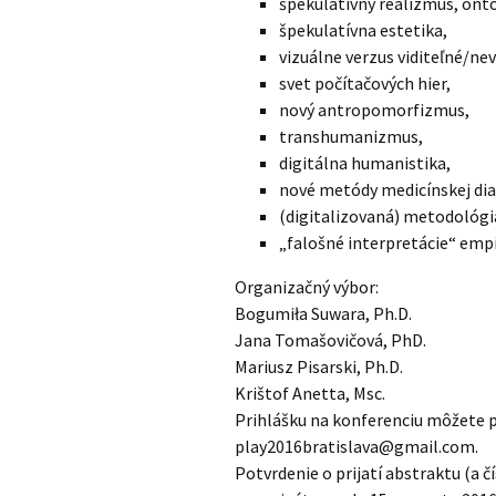
špekulatívny realizmus, onto
špekulatívna estetika,
vizuálne verzus viditeľné/nev
svet počítačových hier,
nový antropomorfizmus,
transhumanizmus,
digitálna humanistika,
nové metódy medicínskej dia
(digitalizovaná) metodológia
„falošné interpretácie“ emp
Organizačný výbor:
Bogumiła Suwara, Ph.D.
Jana Tomašovičová, PhD.
Mariusz Pisarski, Ph.D.
Krištof Anetta, Msc.
Prihlášku na konferenciu môžete po
play2016bratislava@gmail.com.
Potvrdenie o prijatí abstraktu (a 