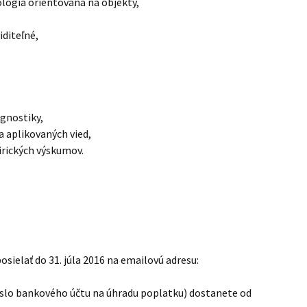
lógia orientovaná na objekty,
iditeľné,
gnostiky,
 aplikovaných vied,
irických výskumov.
sielať do 31. júla 2016 na emailovú adresu:
číslo bankového účtu na úhradu poplatku) dostanete od