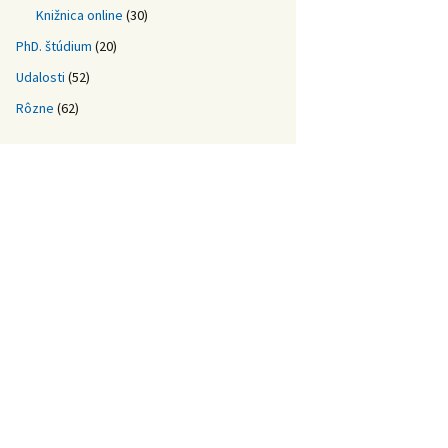
Knižnica online
(30)
PhD. štúdium
(20)
Udalosti
(52)
Rôzne
(62)