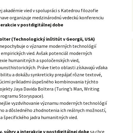
Naše absolventky a
absolventi
ej akadémie vied v spolupráci s Katedrou filozofie
Trnave organizuje medzinárodnú vedeckú konferenciu
Archív
nterakcie v postdigitálnej dobe
olter (Technologický inštitút v Georgii, USA)
kto nepochybuje o význame moderných technológií
a empirických vied. Avšak potenciál moderných
lexie humanitných a spoločenských vied,
unsthistorických. Práve tieto oblasti získavajú vďaka
ilitu a dokážu synkreticky prepájať rôzne textové,
ajúcimi príkladmi úspešného kombinovania týchto
ojekty Jaya Davida Boltera (Turing’s Man, Writing
programu Storyspace).
vnejšie vyzdvihovanie významu moderných technológií
ho a dôsledného zhodnotenia ich reálnych možností,
a špecifického jadra humanitných vied.
y, súhry a interakcie v postdigitálnej dobe
sa chce