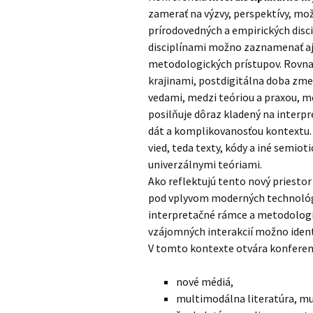
zamerať na výzvy, perspektívy, mo
prírodovedných a empirických disc
disciplínami možno zaznamenať aj 
metodologických prístupov. Rovna
krajinami, postdigitálna doba zm
vedami, medzi teóriou a praxou, me
posilňuje dôraz kladený na inter
dát a komplikovanosťou kontextu
vied, teda texty, kódy a iné semiot
univerzálnymi teóriami.
Ako reflektujú tento nový priesto
pod vplyvom moderných technológií
interpretačné rámce a metodologic
vzájomných interakcií možno iden
V tomto kontexte otvára konferenc
nové médiá,
multimodálna literatúra, mu