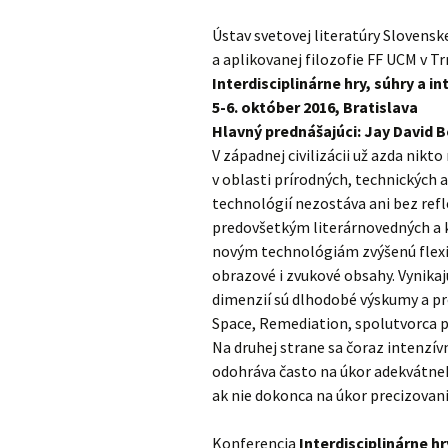
Dokumenty
Ústav svetovej literatúry Slovensk
História
a aplikovanej filozofie FF UCM v 
Interdisciplinárne hry, súhry a i
5-6. október 2016, Bratislava
Hlavný prednášajúci: Jay David B
V západnej civilizácii už azda ni
v oblasti prírodných, technických 
technológií nezostáva ani bez ref
predovšetkým literárnovedných a k
novým technológiám zvýšenú flexib
obrazové i zvukové obsahy. Vynik
dimenzií sú dlhodobé výskumy a pr
Space, Remediation, spolutvorca 
Na druhej strane sa čoraz intenzí
odohráva často na úkor adekvátne
ak nie dokonca na úkor precizovani
Konferencia
Interdisciplinárne hr