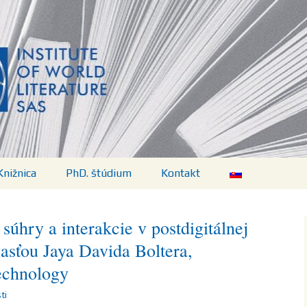
vej literatúry SA
Knižnica
PhD. štúdium
Kontakt
Predpisy
 súhry a interakcie v postdigitálnej
ií
Aktuálny program
časťou Jaya Davida Boltera,
Technology
Témy, doktorandky a
doktorandi
ti