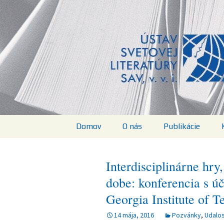
verejná výskumná inštitúcia
Preskočiť
na
Ústav sveto
obsah
Domov
O nás
Publikácie
Štruktúra
Knihy
Interdisciplinárne hry,
Pracovníčky a
Zoznam publikác
dobe: konferencia s ú
pracovníci
ÚSvL SAV, v. v. i.
Georgia Institute of 
Projekty
World Literature
Studies
14 mája, 2016
Pozvánky
,
Udalos