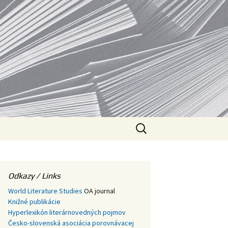
V
Hľadať:
Odkazy / Links
World Literature Studies
OA journal
Knižné publikácie
Hyperlexikón literárnovedných pojmov
Česko-slovenská asociácia porovnávacej