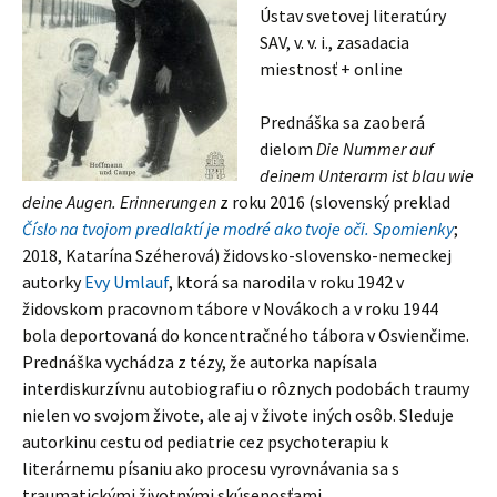
Ústav svetovej literatúry
SAV, v. v. i., zasadacia
miestnosť + online
Prednáška sa zaoberá
dielom
Die Nummer auf
deinem Unterarm ist blau wie
deine Augen. Erinnerungen
z roku 2016 (slovenský preklad
Číslo na tvojom predlaktí je modré ako tvoje oči. Spomienky
;
2018, Katarína Széherová) židovsko-slovensko-nemeckej
autorky
Evy Umlauf
, ktorá sa narodila v roku 1942 v
židovskom pracovnom tábore v Novákoch a v roku 1944
bola deportovaná do koncentračného tábora v Osvienčime.
Prednáška vychádza z tézy, že autorka napísala
interdiskurzívnu autobiografiu o rôznych podobách traumy
nielen vo svojom živote, ale aj v živote iných osôb. Sleduje
autorkinu cestu od pediatrie cez psychoterapiu k
literárnemu písaniu ako procesu vyrovnávania sa s
traumatickými životnými skúsenosťami.