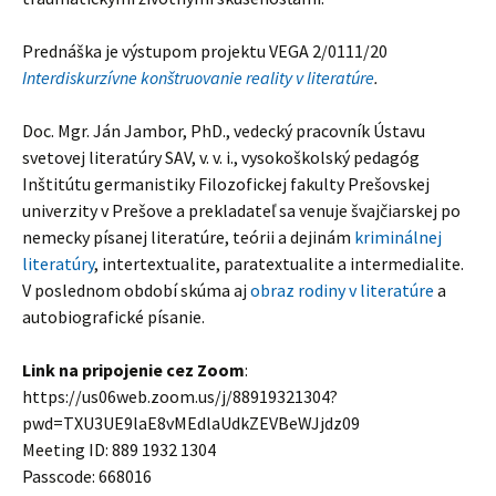
Prednáška je výstupom projektu VEGA 2/0111/20
Interdiskurzívne konštruovanie reality v literatúre
.
Doc. Mgr. Ján Jambor, PhD., vedecký pracovník Ústavu
svetovej literatúry SAV, v. v. i., vysokoškolský pedagóg
Inštitútu germanistiky Filozofickej fakulty Prešovskej
univerzity v Prešove a prekladateľ sa venuje švajčiarskej po
nemecky písanej literatúre, teórii a dejinám
kriminálnej
literatúry
, intertextualite, paratextualite a intermedialite.
V poslednom období skúma aj
obraz rodiny v literatúre
a
autobiografické písanie.
Link na pripojenie cez Zoom
:
https://us06web.zoom.us/j/88919321304?
pwd=TXU3UE9laE8vMEdlaUdkZEVBeWJjdz09
Meeting ID: 889 1932 1304
Passcode: 668016