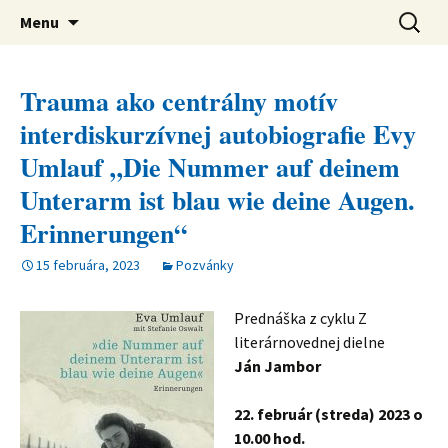
verejná výskumná inštitúcia
Preskočiť
Ústav svetovej literatúry SAV
Hľadať:
Menu
na
obsah
Trauma ako centrálny motív
interdiskurzívnej autobiografie Evy
Umlauf „Die Nummer auf deinem
Unterarm ist blau wie deine Augen.
Erinnerungen“
15 februára, 2023
Pozvánky
Prednáška z cyklu Z
literárnovednej dielne
Ján Jambor
22. február (streda) 2023 o
10.00 hod.