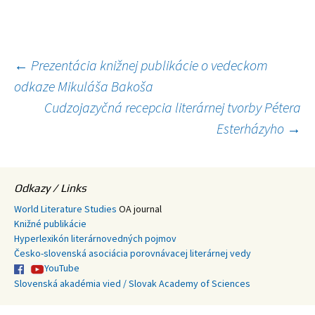
Navigácia
←
Prezentácia knižnej publikácie o vedeckom
odkaze Mikuláša Bakoša
článkami
Cudzojazyčná recepcia literárnej tvorby Pétera
Esterházyho
→
Odkazy / Links
World Literature Studies
OA journal
Knižné publikácie
Hyperlexikón literárnovedných pojmov
Česko-slovenská asociácia porovnávacej literárnej vedy
YouTube
Slovenská akadémia vied / Slovak Academy of Sciences