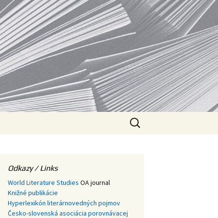
V
Hľadať:
Odkazy / Links
World Literature Studies
OA journal
Knižné publikácie
Hyperlexikón literárnovedných pojmov
Česko-slovenská asociácia porovnávacej