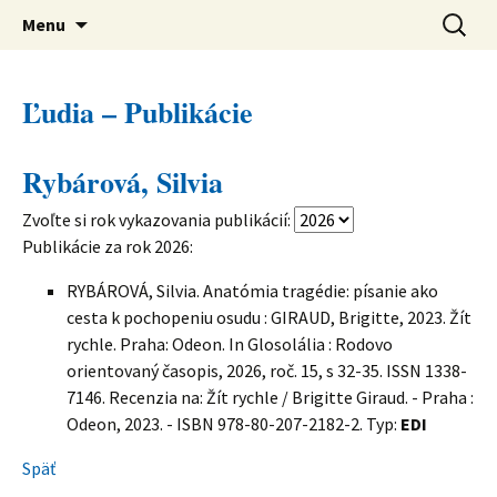
verejná výskumná inštitúcia
Preskočiť
Ústav svetovej literatúry SAV
Hľadať:
Menu
na
obsah
Ľudia – Publikácie
Rybárová, Silvia
Zvoľte si rok vykazovania publikácií:
Publikácie za rok
2026
:
RYBÁROVÁ, Silvia. Anatómia tragédie: písanie ako
cesta k pochopeniu osudu : GIRAUD, Brigitte, 2023. Žít
rychle. Praha: Odeon. In Glosolália : Rodovo
orientovaný časopis, 2026, roč. 15, s 32-35. ISSN 1338-
7146. Recenzia na: Žít rychle / Brigitte Giraud. - Praha :
Odeon, 2023. - ISBN 978-80-207-2182-2. Typ:
EDI
Späť