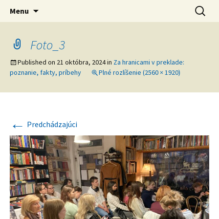
verejná výskumná inštitúcia
Preskočiť
Ústav svetovej literatúry SAV
Hľadať:
Menu
na
obsah
Foto_3
Published on
21 októbra, 2024
in
Za hranicami v preklade:
poznanie, fakty, príbehy
Plné rozlíšenie (2560 × 1920)
←
Predchádzajúci