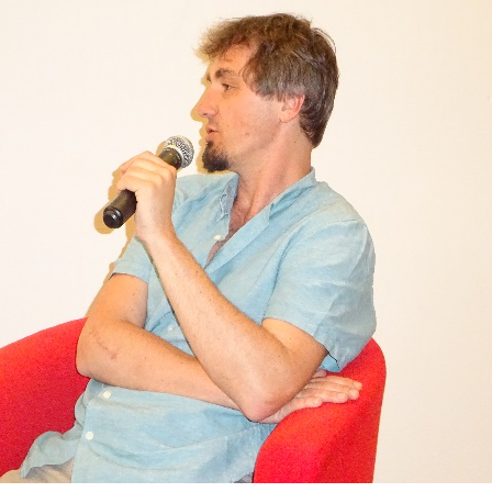
Naše absolventky a
absolventi
Archív