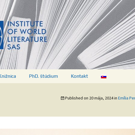
vej literatúry SA
Knižnica
PhD. štúdium
Kontakt
Predpisy
Published on
20 mája, 2024
in
Emília Pe
ií
Aktuálny program
Témy, doktorandky a
doktorandi