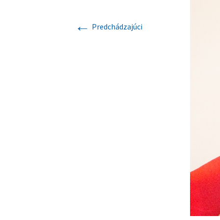
Dokumenty
←
História
Predchádzajúci