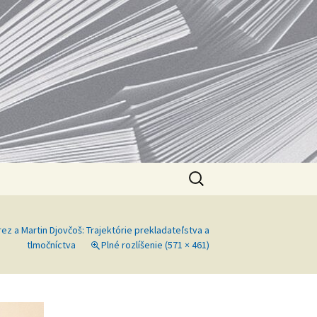
V
Hľadať:
rez a Martin Djovčoš: Trajektórie prekladateľstva a
tlmočníctva
Plné rozlíšenie (571 × 461)