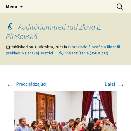
verejná výskumná inštitúcia
Preskočiť
Ústav svetovej literatúry SAV
Hľadať:
Menu
na
obsah
Auditórium-tretí rad zľava Ľ.
Pliešovská
Published on
31 októbra, 2023
in
O preklade filozofie a filozofii
prekladu v Banskej Bystrici
Plné rozlíšenie (350 × 232)
←
→
Predchádzajúci
Ďalej