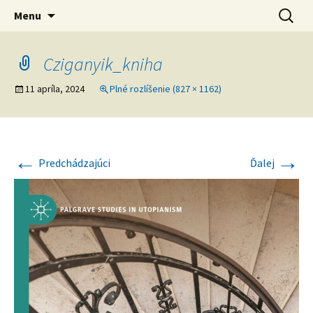
verejná výskumná inštitúcia
Preskočiť
Ústav svetovej literatúry SAV
Hľadať:
Menu
na
obsah
Cziganyik_kniha
11 apríla, 2024
Plné rozlíšenie (827 × 1162)
←
→
Predchádzajúci
Ďalej