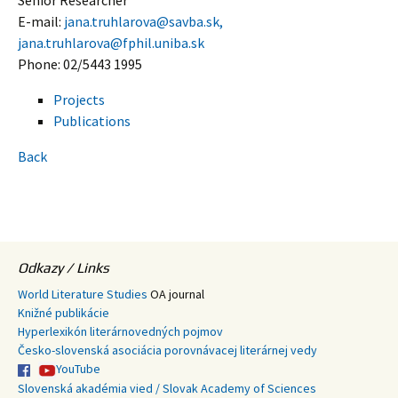
Senior Researcher
E-mail:
jana.truhlarova@savba.sk,
jana.truhlarova@fphil.uniba.sk
Phone: 02/5443 1995
Projects
Publications
Back
Odkazy / Links
World Literature Studies
OA journal
Knižné publikácie
Hyperlexikón literárnovedných pojmov
Česko-slovenská asociácia porovnávacej literárnej vedy
YouTube
Slovenská akadémia vied / Slovak Academy of Sciences